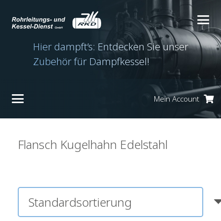
Hier dampft’s: Entdecken Sie unser
Zubehör für Dampfkessel!
Mein Account
Es befinden sich keine Produkte im Warenkorb.
Flansch Kugelhahn Edelstahl