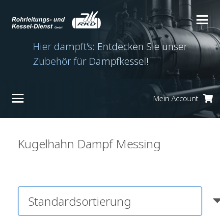
Hier dampft’s: Entdecken Sie unser
Zubehör für Dampfkessel!
Mein Account
Es befinden sich keine Produkte im Warenkorb.
Kugelhahn Dampf Messing