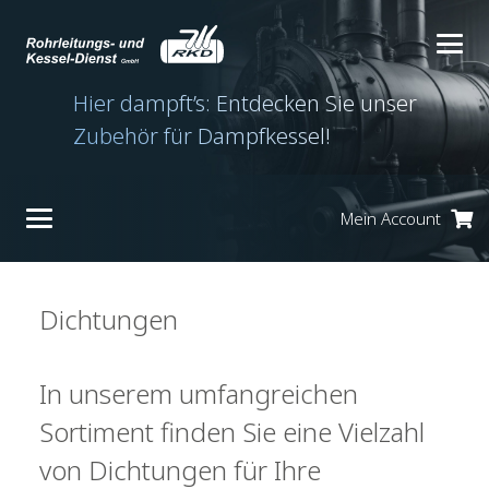
Hier dampft’s: Entdecken Sie unser
Zubehör für Dampfkessel!
Mein Account
Es befinden sich keine Produkte im Warenkorb.
Dichtungen
In unserem umfangreichen
Sortiment finden Sie eine Vielzahl
von Dichtungen für Ihre