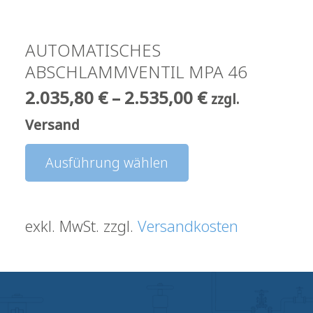
AUTOMATISCHES
ABSCHLAMMVENTIL MPA 46
2.035,80
€
–
2.535,00
€
zzgl.
Versand
Dieses
Ausführung wählen
Produkt
weist
exkl. MwSt.
zzgl.
Versandkosten
mehrere
Varianten
auf.
Die