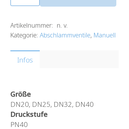
ABSCHLAMMVENTIL
PA46
Menge
Artikelnummer:
n. v.
Kategorie:
Abschlammventile
,
Manuell
Infos
Größe
DN20, DN25, DN32, DN40
Druckstufe
PN40