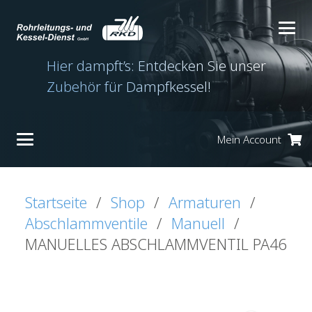
Hier dampft’s: Entdecken Sie unser
Zubehör für Dampfkessel!
Mein Account
Es befinden sich keine Produkte im Warenkorb.
Startseite
/
Shop
/
Armaturen
/
Abschlammventile
/
Manuell
/
MANUELLES ABSCHLAMMVENTIL PA46