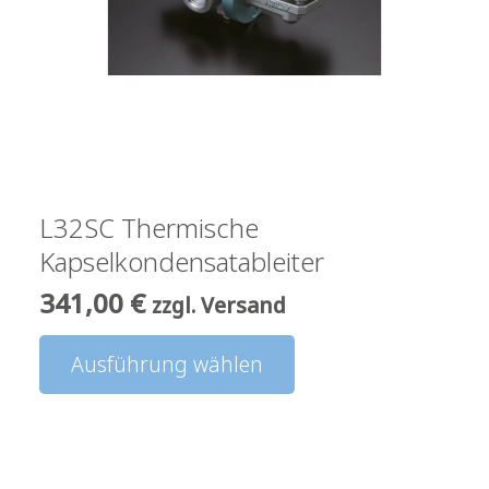
auf
der
Produktseite
gewählt
werden
L32SC Thermische
Kapselkondensatableiter
341,00
€
zzgl. Versand
Dieses
Ausführung wählen
Produkt
weist
mehrere