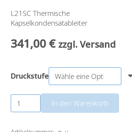
L21SC Thermische
Kapselkondensatableiter
341,00
€
zzgl. Versand
Druckstufe
L21SC
In den Warenkorb
Thermische
Kapselkondensatableiter
Menge
Artikelnummer:
n. v.