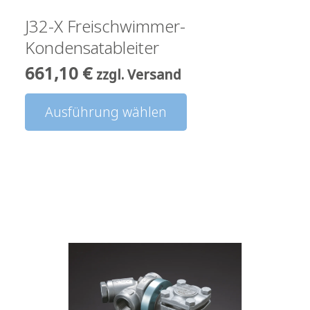
J32-X Freischwimmer-
Kondensatableiter
661,10
€
zzgl. Versand
Dieses
Ausführung wählen
Produkt
weist
mehrere
Varianten
auf.
Die
Optionen
können