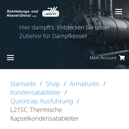
Hier dampft’s: Entdecken Sie unser
Zubehör für Dampfkessel!
Mein Account
Es befinden sich keine Produkte im Warenkorb.
Startseite
/
Shop
/
Armaturen
/
Kondensatableiter
/
Quicktrap Ausführung
/
L21SC Thermische
Kapselkondensatableiter