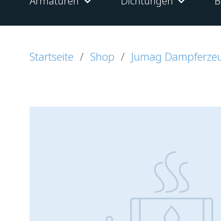
Armaturen
Dichtungen
B
Startseite
/
Shop
/
Jumag Dampferze